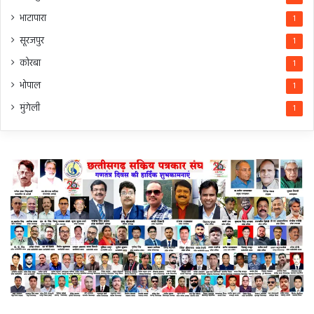
भाटापारा
1
सूरजपुर
1
कोरबा
1
भोपाल
1
मुंगेली
1