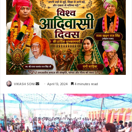
Send
VIKASH SONI
April 13, 2024
4 minutes read
an
email