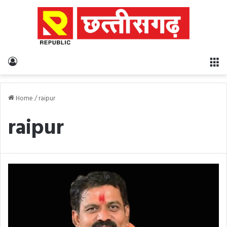
Log In
M
Home
/
raipur
raipur