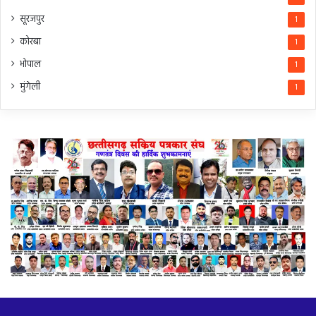
सूरजपुर
1
कोरबा
1
भोपाल
1
मुंगेली
1