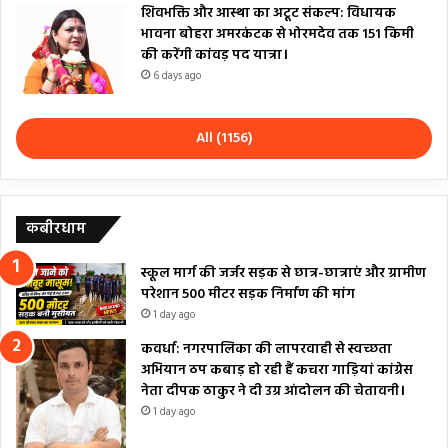
शिवभक्ति और आस्था का अटूट संकल्प: विधायक
भावना बोहरा अमरकंटक से भोरमदेव तक 151 किमी
की करेंगी कांवड़ पद यात्रा।
6 days ago
All (1156)
कबीरधाम
स्कूल मार्ग की जर्जर सड़क से छात्र-छात्राएं और ग्रामीण
परेशान 500 मीटर सड़क निर्माण की मांग
1 day ago
कवर्धा: नगरपालिका की लापरवाही से स्वच्छता
अभियान ठप कबाड़ हो रही हैं कचरा गाड़ियां कांग्रेस
नेता दीपक ठाकुर ने दी उग्र आंदोलन की चेतावनी।
1 day ago