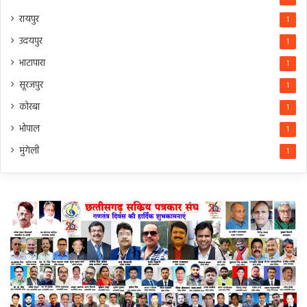
रायपुर
1
उदयपुर
1
भाटापारा
1
सूरजपुर
1
कोरबा
1
भोपाल
1
मुंगेली
1