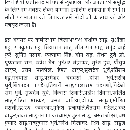
किये हैं वो छत्तीसगढ़ में फिर से खुशहाली और जनता की समृद्धि
के लिए नए अवसर लेकर आएगा। इसलिए लोकसभा में सभी 11
सीटों पर भाजपा को जिताकर हमें मोदी जी के हाथ को और
मजबूत करना है।
इस अवसर पर कबीरधाम जिलाअध्यक्ष अशोक साहू, सुशीला
भट्ट, रामकुमार भट्ट, सियाराम साहू, सीताराम साहू, समुंद बाई
कुर्रे, सुमित पुसाम, कल्याण सिंह, ओम यदु, रोशन दुबे जी,
पुष्पलता राज, रुपेश जैन, भुनेश्वर चंद्राकर, सुरेश दुबे, पीयुष
ठाकुर, उत्तम मस्कोले, हेमंत ठाकुर,सुखदेव धुर्वे,रतिराम
भट्ट,गजपाल साहू,परमेश्वर चंद्रवंशी ,दीपा धुर्वे,सरोज
धुर्वे,शिवनंदन पाण्डेय,तिवारी साहू,बालाराम चंद्रवंशी,विदेशी
राम धुर्वे, सुखदेव धुर्वे, विकास तिवारी,प्रज्ञेश तिवारी,फलित
साहू,रोहित भास्कर, बसंत वाटिया,दीपक सलूजा,मोहित
मरावी,दशरथ कुम्भकार,मुकेश प्रजापति,चैतराम पटेल,शंकर
ठाकुर,शंकर साहू,गनपत करचाम,शत्रुहन साहू, ,बसंत बोहरा,यश
कुमार साहू,राजकुमार धुर्वे,घनेश दिलावर, शिव साहू, राहुल