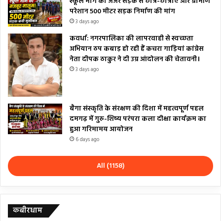
स्कूल मार्ग की जर्जर सड़क से छात्र-छात्राएं और ग्रामीण
परेशान 500 मीटर सड़क निर्माण की मांग
3 days ago
कवर्धा: नगरपालिका की लापरवाही से स्वच्छता
अभियान ठप कबाड़ हो रही हैं कचरा गाड़ियां कांग्रेस
नेता दीपक ठाकुर ने दी उग्र आंदोलन की चेतावनी।
3 days ago
बैगा संस्कृति के संरक्षण की दिशा में महत्वपूर्ण पहल
दमगढ़ में गुरु-शिष्य परंपरा कला दीक्षा कार्यक्रम का
हुआ गरिमामय आयोजन
6 days ago
All (1158)
कबीरधाम