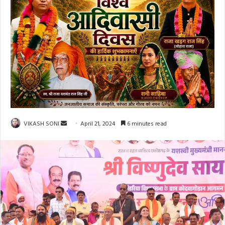
Send
VIKASH SONI
April 21, 2024
6 minutes read
an
email