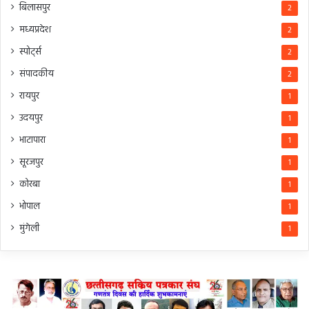
बिलासपुर
2
मध्यप्रदेश
2
स्पोर्ट्स
2
संपादकीय
2
रायपुर
1
उदयपुर
1
भाटापारा
1
सूरजपुर
1
कोरबा
1
भोपाल
1
मुंगेली
1