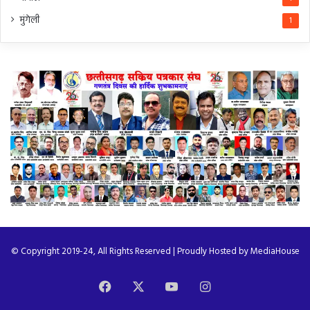
मुंगेली
1
© Copyright 2019-24, All Rights Reserved | Proudly Hosted by
MediaHouse
Facebook
X
YouTube
Instagram