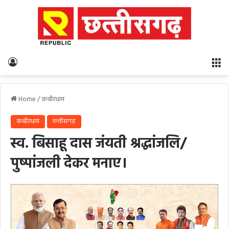
Log In
M
Home
/
कबीरधाम
कबीरधाम
छत्तीसगढ़
स्व. बिसाहू दास जंयती श्रद्धांजलि/
पुष्पांजली देकर मनाए।