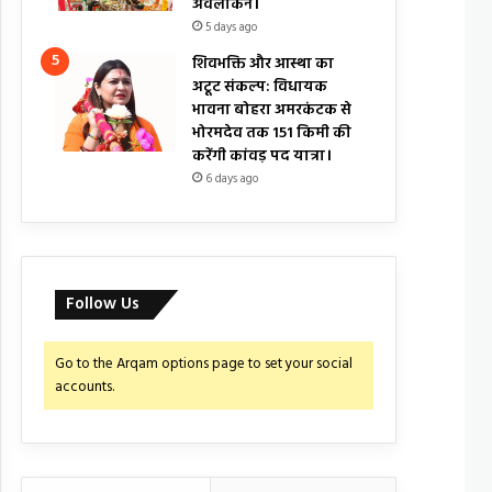
अवलोकन।
5 days ago
शिवभक्ति और आस्था का
अटूट संकल्प: विधायक
भावना बोहरा अमरकंटक से
भोरमदेव तक 151 किमी की
करेंगी कांवड़ पद यात्रा।
6 days ago
Follow Us
Go to the Arqam options page to set your social
accounts.