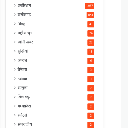
कबीरधाम
1,057
छत्तीसगढ़
851
Blog
43
राष्ट्रीय न्यूज
24
खोजी खबर
22
सुर्खियां
13
अपराध
6
बेमेतरा
3
raipur
3
सरगुजा
2
बिलासपुर
2
मध्यप्रदेश
2
स्पोर्ट्स
2
संपादकीय
2