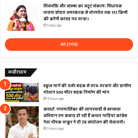
शिवभक्ति और आस्था का अटूट संकल्प: विधायक
भावना बोहरा अमरकंटक से भोरमदेव तक 151 किमी
की करेंगी कांवड़ पद यात्रा।
5 days ago
All (1156)
कबीरधाम
स्कूल मार्ग की जर्जर सड़क से छात्र-छात्राएं और ग्रामीण
परेशान 500 मीटर सड़क निर्माण की मांग
4 hours ago
कवर्धा: नगरपालिका की लापरवाही से स्वच्छता
अभियान ठप कबाड़ हो रही हैं कचरा गाड़ियां कांग्रेस
नेता दीपक ठाकुर ने दी उग्र आंदोलन की चेतावनी।
5 hours ago