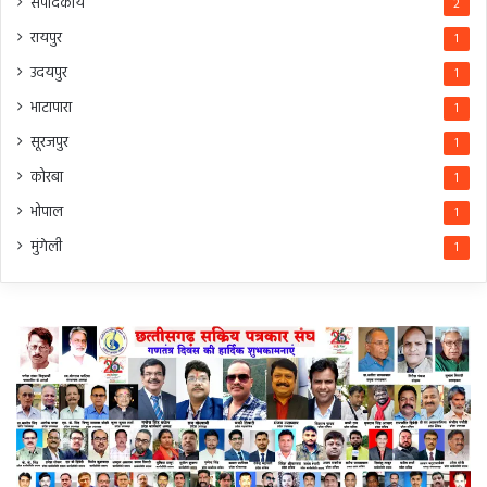
संपादकीय
2
रायपुर
1
उदयपुर
1
भाटापारा
1
सूरजपुर
1
कोरबा
1
भोपाल
1
मुंगेली
1