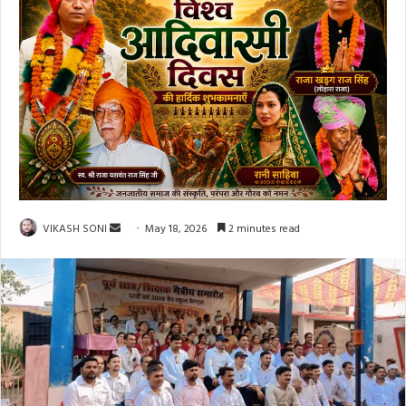
Send
VIKASH SONI
May 18, 2026
2 minutes read
an
email