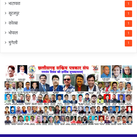
भाटापारा
1
सूरजपुर
1
कोरबा
1
भोपाल
1
मुंगेली
1