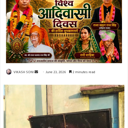
Send
VIKASH SONI
June 23, 2026
2 minutes read
an
email