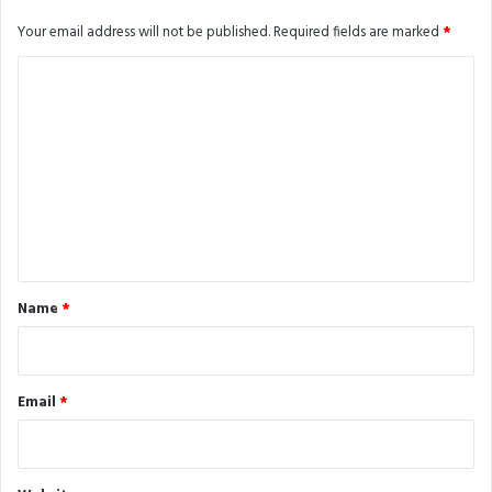
Your email address will not be published.
Required fields are marked
*
C
o
m
m
e
n
t
*
Name
*
Email
*