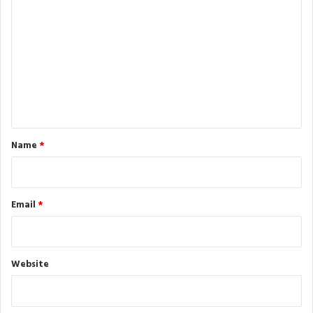
o
m
m
e
n
t
*
Name
*
Email
*
Website