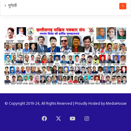
मुंगेली
1
© Copyright 2019-24, All Rights Reserved | Proudly Hosted by
MediaHouse
Facebook
X
YouTube
Instagram