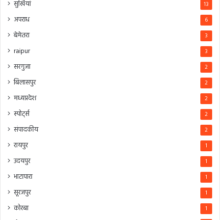
सुर्खियां
13
अपराध
6
बेमेतरा
3
raipur
3
सरगुजा
2
बिलासपुर
2
मध्यप्रदेश
2
स्पोर्ट्स
2
संपादकीय
2
रायपुर
1
उदयपुर
1
भाटापारा
1
सूरजपुर
1
कोरबा
1