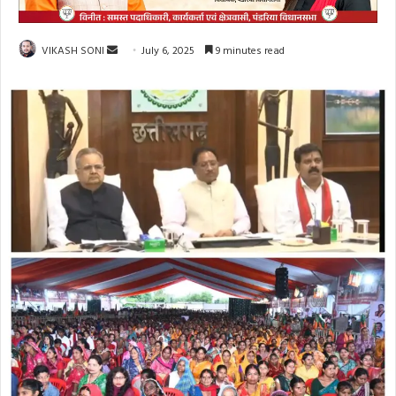
Send
VIKASH SONI
July 6, 2025
9 minutes read
an
email