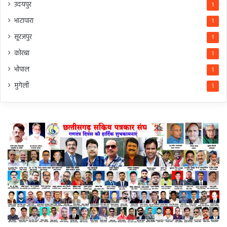
उदयपुर
1
भाटापारा
1
सूरजपुर
1
कोरबा
1
भोपाल
1
मुंगेली
1