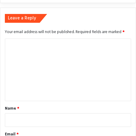
Leave a Reply
Your email address will not be published.
Required fields are marked
*
C
o
m
m
e
n
t
*
Name
*
Email
*