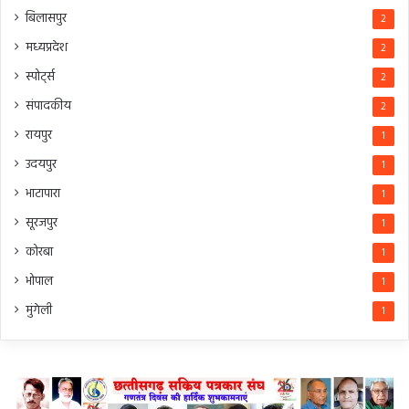
बिलासपुर
2
मध्यप्रदेश
2
स्पोर्ट्स
2
संपादकीय
2
रायपुर
1
उदयपुर
1
भाटापारा
1
सूरजपुर
1
कोरबा
1
भोपाल
1
मुंगेली
1