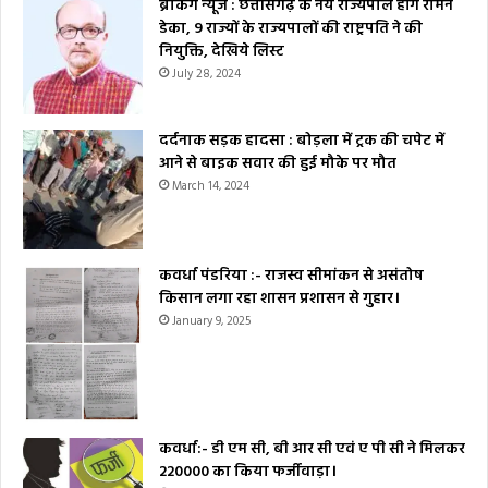
ब्रेकिंग न्यूज : छत्तीसगढ़ के नये राज्यपाल होंगे रामेन
डेका, 9 राज्यों के राज्यपालों की राष्ट्रपति ने की
नियुक्ति, देखिये लिस्ट
July 28, 2024
दर्दनाक सड़क हादसा : बोड़ला में ट्रक की चपेट में
आने से बाइक सवार की हुई मौके पर मौत
March 14, 2024
कवर्धा पंडरिया :- राजस्व सीमांकन से असंतोष
किसान लगा रहा शासन प्रशासन से गुहार।
January 9, 2025
कवर्धा:- डी एम सी, बी आर सी एवं ए पी सी ने मिलकर
₹220000 का किया फर्जीवाड़ा।