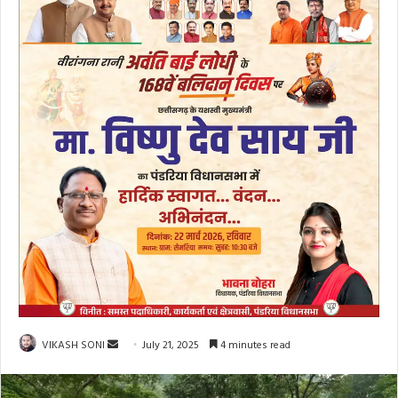
Send
VIKASH SONI
July 21, 2025
4 minutes read
an
email