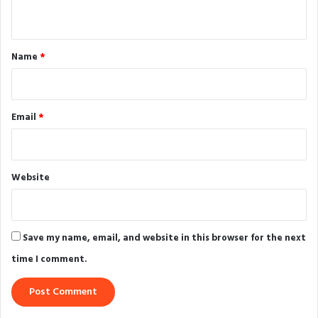
n
t
*
Name
*
Email
*
Website
Save my name, email, and website in this browser for the next
time I comment.