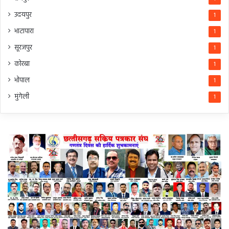
उदयपुर
1
भाटापारा
1
सूरजपुर
1
कोरबा
1
भोपाल
1
मुंगेली
1