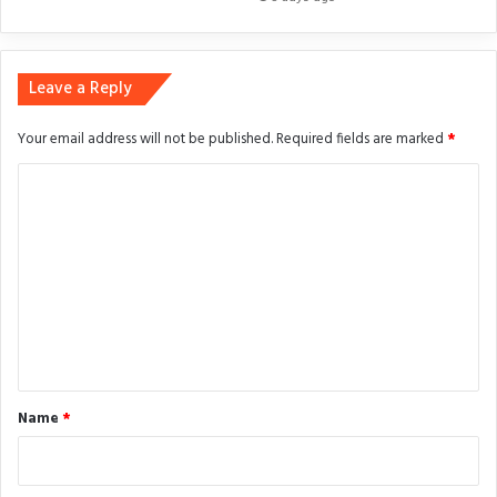
Leave a Reply
Your email address will not be published.
Required fields are marked
*
C
o
m
m
e
n
t
*
Name
*