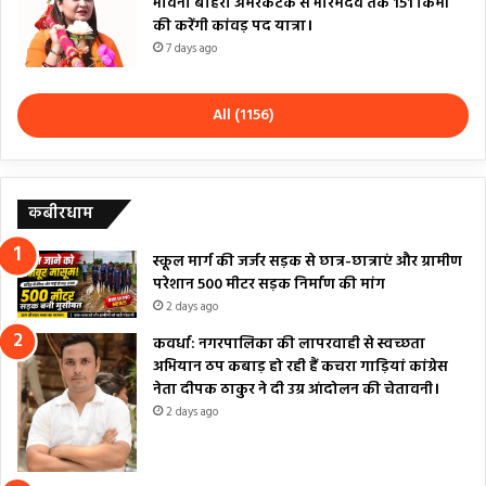
भावना बोहरा अमरकंटक से भोरमदेव तक 151 किमी
की करेंगी कांवड़ पद यात्रा।
7 days ago
All (1156)
कबीरधाम
स्कूल मार्ग की जर्जर सड़क से छात्र-छात्राएं और ग्रामीण
परेशान 500 मीटर सड़क निर्माण की मांग
2 days ago
कवर्धा: नगरपालिका की लापरवाही से स्वच्छता
अभियान ठप कबाड़ हो रही हैं कचरा गाड़ियां कांग्रेस
नेता दीपक ठाकुर ने दी उग्र आंदोलन की चेतावनी।
2 days ago