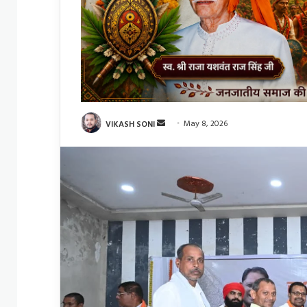
Send
VIKASH SONI
May 8, 2026
an
email