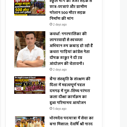
स्कूल मार्ग की जर्जर सड़क से
छात्र-छात्राएं और ग्रामीण
परेशान 500 मीटर सड़क
निर्माण की मांग
2 days ago
कवर्धा: नगरपालिका की
लापरवाही से स्वच्छता
अभियान ठप कबाड़ हो रही हैं
कचरा गाड़ियां कांग्रेस नेता
दीपक ठाकुर ने दी उग्र
आंदोलन की चेतावनी।
2 days ago
बैगा संस्कृति के संरक्षण की
दिशा में महत्वपूर्ण पहल
दमगढ़ में गुरु-शिष्य परंपरा
कला दीक्षा कार्यक्रम का
हुआ गरिमामय आयोजन
5 days ago
भोरमदेव पदयात्रा में सेवा का
बना मिसाल: देवर्षि श्री नारद