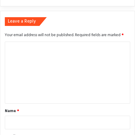
Leave a Reply
Your email address will not be published.
Required fields are marked
*
C
o
m
m
e
n
t
*
Name
*