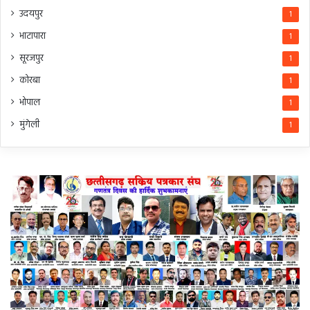
उदयपुर
1
भाटापारा
1
सूरजपुर
1
कोरबा
1
भोपाल
1
मुंगेली
1