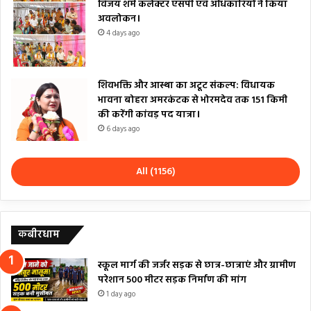
विजय शर्म कलेक्टर एसपी एवं अधिकारियों ने किया
अवलोकन।
4 days ago
शिवभक्ति और आस्था का अटूट संकल्प: विधायक
भावना बोहरा अमरकंटक से भोरमदेव तक 151 किमी
की करेंगी कांवड़ पद यात्रा।
6 days ago
All (1156)
कबीरधाम
स्कूल मार्ग की जर्जर सड़क से छात्र-छात्राएं और ग्रामीण
परेशान 500 मीटर सड़क निर्माण की मांग
1 day ago