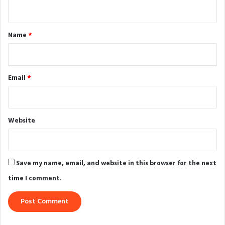
n
t
*
Name
*
Email
*
Website
Save my name, email, and website in this browser for the next
time I comment.