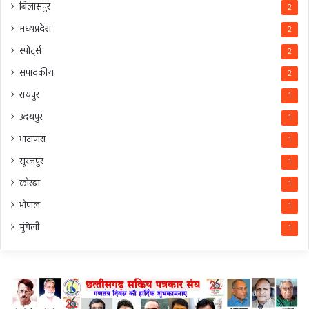
बिलासपुर
2
मध्यप्रदेश
2
स्पोर्ट्स
2
संपादकीय
2
रायपुर
1
उदयपुर
1
भाटापारा
1
सूरजपुर
1
कोरबा
1
भोपाल
1
मुंगेली
1