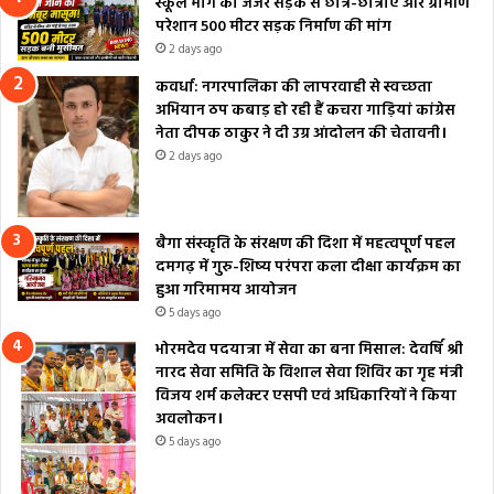
स्कूल मार्ग की जर्जर सड़क से छात्र-छात्राएं और ग्रामीण
परेशान 500 मीटर सड़क निर्माण की मांग
2 days ago
कवर्धा: नगरपालिका की लापरवाही से स्वच्छता
अभियान ठप कबाड़ हो रही हैं कचरा गाड़ियां कांग्रेस
नेता दीपक ठाकुर ने दी उग्र आंदोलन की चेतावनी।
2 days ago
बैगा संस्कृति के संरक्षण की दिशा में महत्वपूर्ण पहल
दमगढ़ में गुरु-शिष्य परंपरा कला दीक्षा कार्यक्रम का
हुआ गरिमामय आयोजन
5 days ago
भोरमदेव पदयात्रा में सेवा का बना मिसाल: देवर्षि श्री
नारद सेवा समिति के विशाल सेवा शिविर का गृह मंत्री
विजय शर्म कलेक्टर एसपी एवं अधिकारियों ने किया
अवलोकन।
5 days ago