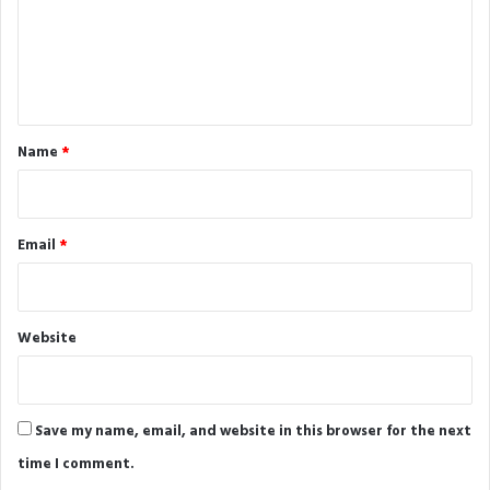
m
e
n
t
*
Name
*
Email
*
Website
Save my name, email, and website in this browser for the next
time I comment.