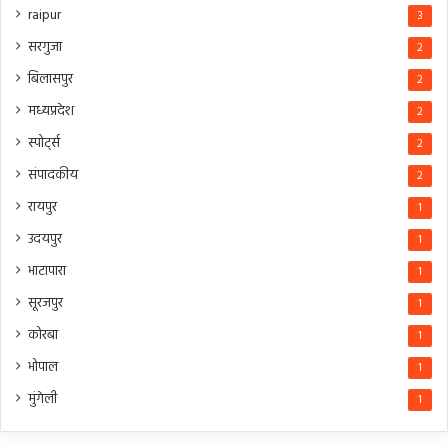
raipur
3
सरगुजा
2
बिलासपुर
2
मध्यप्रदेश
2
स्पोर्ट्स
2
संपादकीय
2
रायपुर
1
उदयपुर
1
भाटापारा
1
सूरजपुर
1
कोरबा
1
भोपाल
1
मुंगेली
1