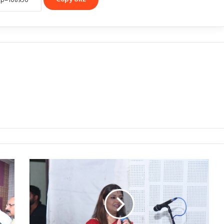
विधायक
भावना
बोहरा
ने
विधानसभा
में