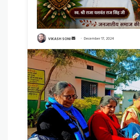
Send
VIKASH SONI
December 17, 2024
an
email