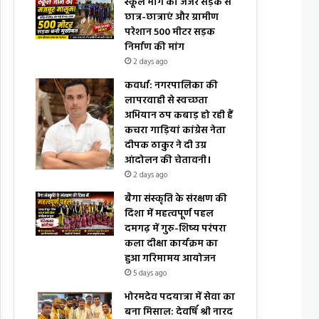
स्कूल मार्ग की जर्जर सड़क से
छात्र-छात्राएं और ग्रामीण
परेशान 500 मीटर सड़क
निर्माण की मांग
2 days ago
कवर्धा: नगरपालिका की
लापरवाही से स्वच्छता
अभियान ठप कबाड़ हो रही हैं
कचरा गाड़ियां कांग्रेस नेता
दीपक ठाकुर ने दी उग्र
आंदोलन की चेतावनी।
2 days ago
बैगा संस्कृति के संरक्षण की
दिशा में महत्वपूर्ण पहल
दमगढ़ में गुरु-शिष्य परंपरा
कला दीक्षा कार्यक्रम का
हुआ गरिमामय आयोजन
5 days ago
भोरमदेव पदयात्रा में सेवा का
बना मिसाल: देवर्षि श्री नारद