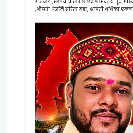
राजवाड़े ,सरपंच प्रतिनिधि एवं शासकीय पूर्व माध
,श्रीमती अंजलि सरिता बड़ा, श्रीमती शशिका एक्का