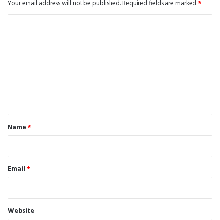
Your email address will not be published.
Required fields are marked
*
C
o
m
m
e
n
t
*
Name
*
Email
*
Website