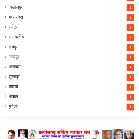
बिलासपुर
2
मध्यप्रदेश
2
स्पोर्ट्स
2
संपादकीय
2
रायपुर
1
उदयपुर
1
भाटापारा
1
सूरजपुर
1
कोरबा
1
भोपाल
1
मुंगेली
1