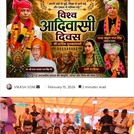
Send
VIKASH SONI
February 15, 2026
2 minutes read
an
email