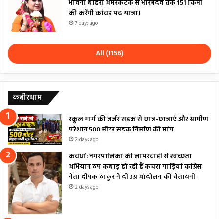
भावना बोहरा अमरकंटक से भोरमदेव तक 151 किमी
की करेंगी कांवड़ पद यात्रा।
7 days ago
All (1156)
कबीरधाम
स्कूल मार्ग की जर्जर सड़क से छात्र-छात्राएं और ग्रामीण
परेशान 500 मीटर सड़क निर्माण की मांग
2 days ago
कवर्धा: नगरपालिका की लापरवाही से स्वच्छता
अभियान ठप कबाड़ हो रही हैं कचरा गाड़ियां कांग्रेस
नेता दीपक ठाकुर ने दी उग्र आंदोलन की चेतावनी।
2 days ago