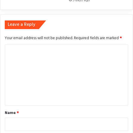
5 days ago
Leave a Reply
Your email address will not be published.
Required fields are marked
*
C
o
m
m
e
n
t
*
Name
*