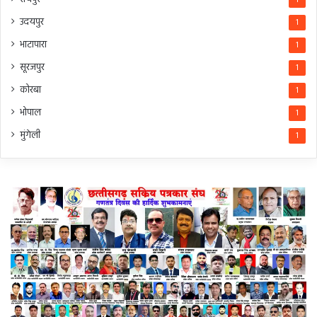
1
उदयपुर
1
भाटापारा
1
सूरजपुर
1
कोरबा
1
भोपाल
1
मुंगेली
1