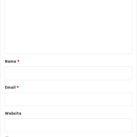
o
m
m
e
n
t
*
Name
*
Email
*
Website