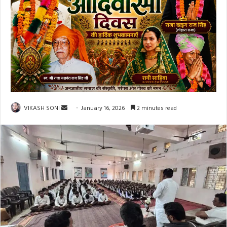
Send
VIKASH SONI
January 16, 2026
2 minutes read
an
email