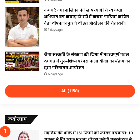
कवर्धा: नगरपालिका की लापरवाही से स्वच्छता
अभियान ठप कबाड़ हो रही हैं कचरा गाड़ियां कांग्रेस
नेता दीपक ठाकुर ने दी उग्र आंदोलन की चेतावनी।
3 days ago
बैगा संस्कृति के संरक्षण की दिशा में महत्वपूर्ण पहल
दमगढ़ में गुरु-शिष्य परंपरा कला दीक्षा कार्यक्रम का
हुआ गरिमामय आयोजन
6 days ago
All (1158)
कबीरधाम
महादेव की भक्ति में 151 किमी की कांवड़ पदयात्रा: 10
अगस्त से विधायक भावना बोहरा करेंगी अमरकंटक से