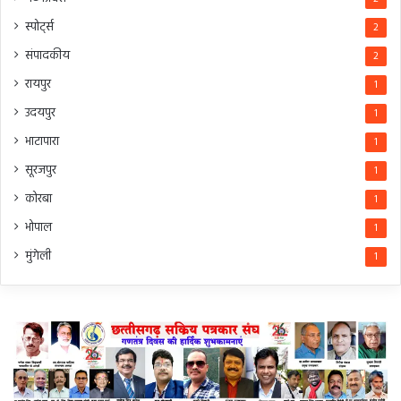
स्पोर्ट्स
2
संपादकीय
2
रायपुर
1
उदयपुर
1
भाटापारा
1
सूरजपुर
1
कोरबा
1
भोपाल
1
मुंगेली
1