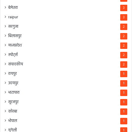
बेमेतरा
3
raipur
3
सरगुजा
2
बिलासपुर
2
मध्यप्रदेश
2
स्पोर्ट्स
2
संपादकीय
2
रायपुर
1
उदयपुर
1
भाटापारा
1
सूरजपुर
1
कोरबा
1
भोपाल
1
मुंगेली
1