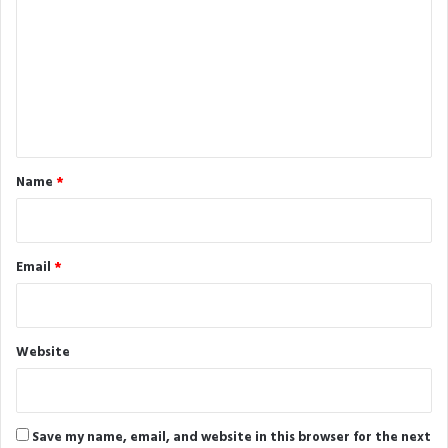
m
m
e
n
t
*
Name
*
Email
*
Website
Save my name, email, and website in this browser for the next