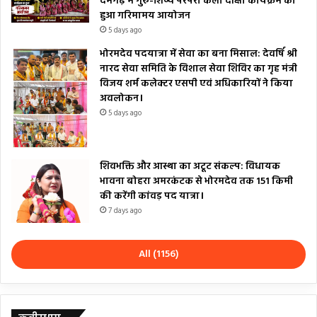
दमगढ़ में गुरु-शिष्य परंपरा कला दीक्षा कार्यक्रम का
हुआ गरिमामय आयोजन
5 days ago
भोरमदेव पदयात्रा में सेवा का बना मिसाल: देवर्षि श्री
नारद सेवा समिति के विशाल सेवा शिविर का गृह मंत्री
विजय शर्म कलेक्टर एसपी एवं अधिकारियों ने किया
अवलोकन।
5 days ago
शिवभक्ति और आस्था का अटूट संकल्प: विधायक
भावना बोहरा अमरकंटक से भोरमदेव तक 151 किमी
की करेंगी कांवड़ पद यात्रा।
7 days ago
All (1156)