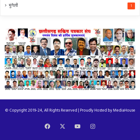
मुंगेली
1
© Copyright 2019-24, All Rights Reserved | Proudly Hosted by
MediaHouse
Facebook
X
YouTube
Instagram