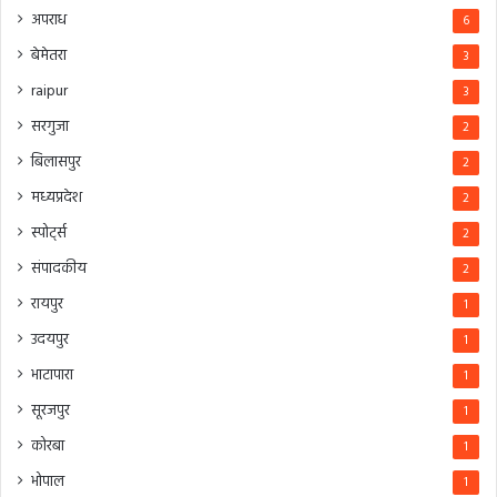
अपराध
6
बेमेतरा
3
raipur
3
सरगुजा
2
बिलासपुर
2
मध्यप्रदेश
2
स्पोर्ट्स
2
संपादकीय
2
रायपुर
1
उदयपुर
1
भाटापारा
1
सूरजपुर
1
कोरबा
1
भोपाल
1