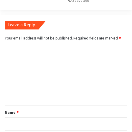
3 days ago
Leave a Reply
Your email address will not be published.
Required fields are marked
*
C
o
m
m
e
n
t
*
Name
*