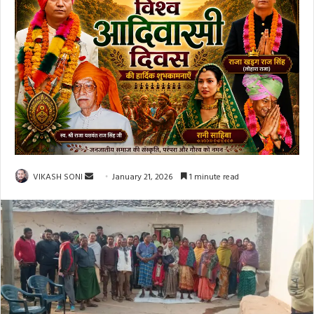
Send
VIKASH SONI
January 21, 2026
1 minute read
an
email