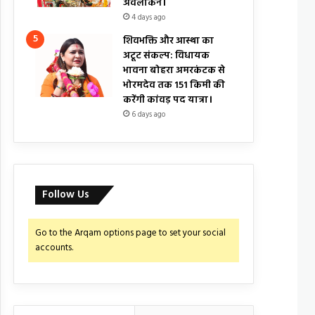
अवलोकन।
4 days ago
शिवभक्ति और आस्था का
अटूट संकल्प: विधायक
भावना बोहरा अमरकंटक से
भोरमदेव तक 151 किमी की
करेंगी कांवड़ पद यात्रा।
6 days ago
Follow Us
Go to the Arqam options page to set your social
accounts.