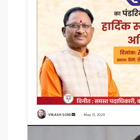
Send
VIKASH SONI
May 31, 2024
an
email