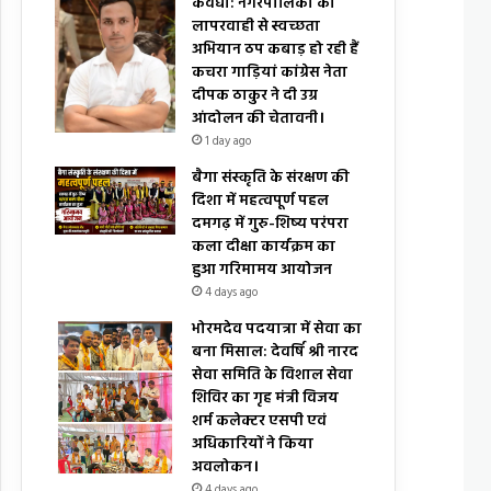
कवर्धा: नगरपालिका की
लापरवाही से स्वच्छता
अभियान ठप कबाड़ हो रही हैं
कचरा गाड़ियां कांग्रेस नेता
दीपक ठाकुर ने दी उग्र
आंदोलन की चेतावनी।
1 day ago
बैगा संस्कृति के संरक्षण की
दिशा में महत्वपूर्ण पहल
दमगढ़ में गुरु-शिष्य परंपरा
कला दीक्षा कार्यक्रम का
हुआ गरिमामय आयोजन
4 days ago
भोरमदेव पदयात्रा में सेवा का
बना मिसाल: देवर्षि श्री नारद
सेवा समिति के विशाल सेवा
शिविर का गृह मंत्री विजय
शर्म कलेक्टर एसपी एवं
अधिकारियों ने किया
अवलोकन।
4 days ago