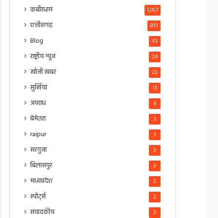
कबीरधाम
1,057
छत्तीसगढ़
851
Blog
43
राष्ट्रीय न्यूज
24
खोजी खबर
22
सुर्खियां
13
अपराध
6
बेमेतरा
3
raipur
3
सरगुजा
2
बिलासपुर
2
मध्यप्रदेश
2
स्पोर्ट्स
2
संपादकीय
2