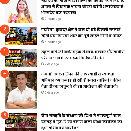
महादेव की भक्ति में 151 किमी की कांवड़ पदयात्रा: 10
अगस्त से विधायक भावना बोहरा करेंगी अमरकंटक से
भोरमदेव तक पदयात्रा
2 hours ago
पंडरिया-कुकदूर क्षेत्र में कल दो घंटे बिजली सप्लाई
रहेगी बंद पंडरिया शहर की पूरी लाइन होगी प्रभावित
4 hours ago
स्कूल मार्ग की जर्जर सड़क से छात्र-छात्राएं और ग्रामीण
परेशान 500 मीटर सड़क निर्माण की मांग
2 days ago
कवर्धा: नगरपालिका की लापरवाही से स्वच्छता
अभियान ठप कबाड़ हो रही हैं कचरा गाड़ियां कांग्रेस
नेता दीपक ठाकुर ने दी उग्र आंदोलन की चेतावनी।
2 days ago
बैगा संस्कृति के संरक्षण की दिशा में महत्वपूर्ण पहल
दमगढ़ में गुरु-शिष्य परंपरा कला दीक्षा कार्यक्रम का
हुआ गरिमामय आयोजन