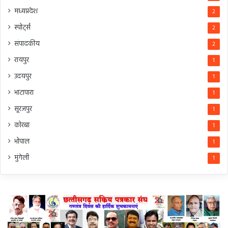
मध्यप्रदेश
2
स्पोर्ट्स
2
संपादकीय
2
रायपुर
1
उदयपुर
1
भाटापारा
1
सूरजपुर
1
कोरबा
1
भोपाल
1
मुंगेली
1