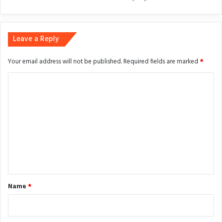
Leave a Reply
Your email address will not be published.
Required fields are marked
*
C
o
m
m
e
n
t
*
Name
*