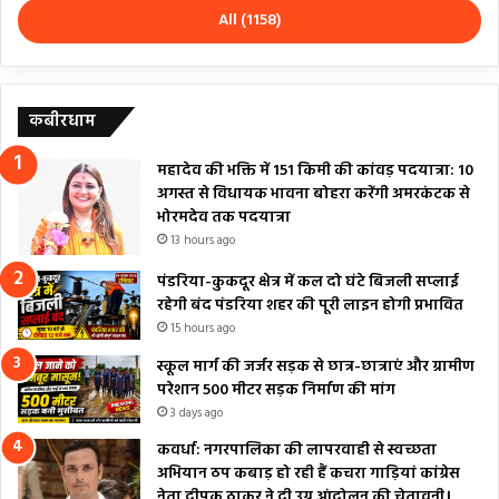
All (1158)
कबीरधाम
महादेव की भक्ति में 151 किमी की कांवड़ पदयात्रा: 10
अगस्त से विधायक भावना बोहरा करेंगी अमरकंटक से
भोरमदेव तक पदयात्रा
13 hours ago
पंडरिया-कुकदूर क्षेत्र में कल दो घंटे बिजली सप्लाई
रहेगी बंद पंडरिया शहर की पूरी लाइन होगी प्रभावित
15 hours ago
स्कूल मार्ग की जर्जर सड़क से छात्र-छात्राएं और ग्रामीण
परेशान 500 मीटर सड़क निर्माण की मांग
3 days ago
कवर्धा: नगरपालिका की लापरवाही से स्वच्छता
अभियान ठप कबाड़ हो रही हैं कचरा गाड़ियां कांग्रेस
नेता दीपक ठाकुर ने दी उग्र आंदोलन की चेतावनी।