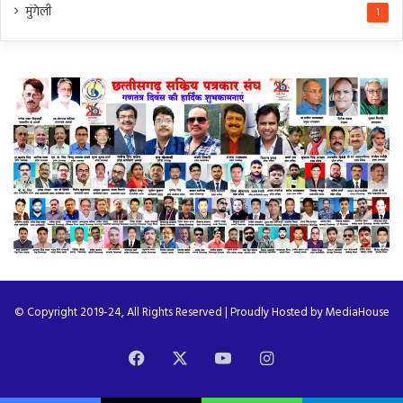
मुंगेली
1
© Copyright 2019-24, All Rights Reserved | Proudly Hosted by
MediaHouse
Facebook
X
YouTube
Instagram