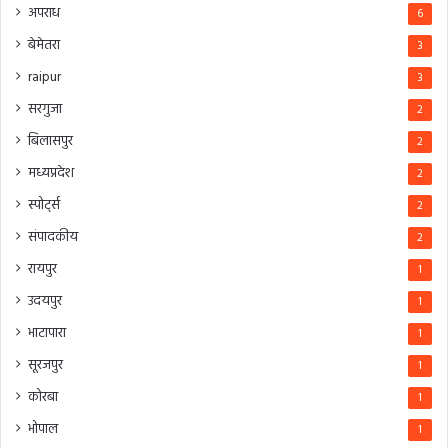
अपराध
6
बेमेतरा
3
raipur
3
सरगुजा
2
बिलासपुर
2
मध्यप्रदेश
2
स्पोर्ट्स
2
संपादकीय
2
रायपुर
1
उदयपुर
1
भाटापारा
1
सूरजपुर
1
कोरबा
1
भोपाल
1