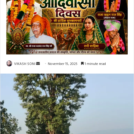
Send
VIKASH SONI
November 15, 2025
1 minute read
an
email