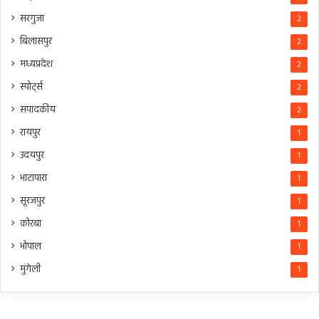
सरगुजा
2
बिलासपुर
2
मध्यप्रदेश
2
स्पोर्ट्स
2
संपादकीय
2
रायपुर
1
उदयपुर
1
भाटापारा
1
सूरजपुर
1
कोरबा
1
भोपाल
1
मुंगेली
1