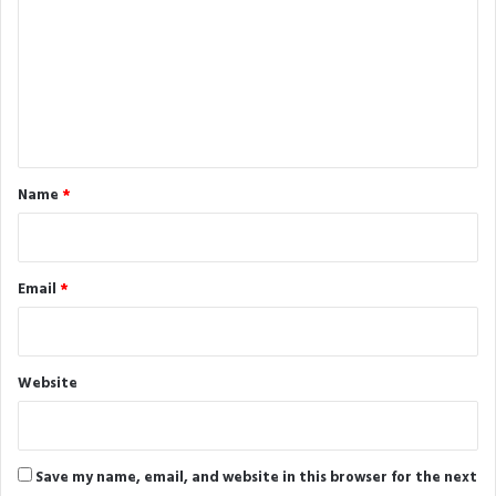
m
m
e
n
t
*
Name
*
Email
*
Website
Save my name, email, and website in this browser for the next