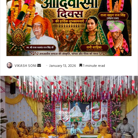
Send
VIKASH SONI
January 13, 2026
1 minute read
an
email