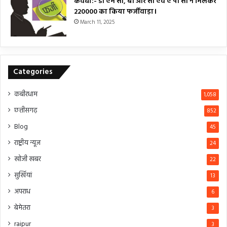
कवर्धा:- डी एम सी, बी आर सी एवं ए पी सी ने मिलकर
₹220000 का किया फर्जीवाड़ा।
March 11, 2025
Categories
कबीरधाम
1,058
छत्तीसगढ़
852
Blog
45
राष्ट्रीय न्यूज
24
खोजी खबर
22
सुर्खियां
13
अपराध
6
बेमेतरा
3
raipur
3