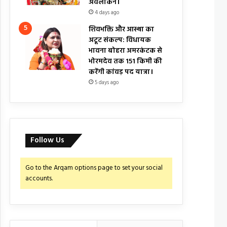
अवलोकन।
4 days ago
शिवभक्ति और आस्था का
अटूट संकल्प: विधायक
भावना बोहरा अमरकंटक से
भोरमदेव तक 151 किमी की
करेंगी कांवड़ पद यात्रा।
5 days ago
Follow Us
Go to the Arqam options page to set your social
accounts.