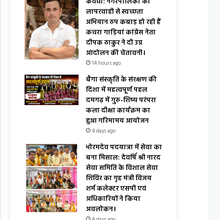
कवर्धा: नगरपालिका की
लापरवाही से स्वच्छता
अभियान ठप कबाड़ हो रही हैं
कचरा गाड़ियां कांग्रेस नेता
दीपक ठाकुर ने दी उग्र
आंदोलन की चेतावनी।
14 hours ago
बैगा संस्कृति के संरक्षण की
दिशा में महत्वपूर्ण पहल
दमगढ़ में गुरु-शिष्य परंपरा
कला दीक्षा कार्यक्रम का
हुआ गरिमामय आयोजन
4 days ago
भोरमदेव पदयात्रा में सेवा का
बना मिसाल: देवर्षि श्री नारद
सेवा समिति के विशाल सेवा
शिविर का गृह मंत्री विजय
शर्म कलेक्टर एसपी एवं
अधिकारियों ने किया
अवलोकन।
4 days ago