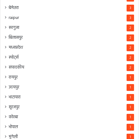
बेमेतरा
3
raipur
3
सरगुजा
2
बिलासपुर
2
मध्यप्रदेश
2
स्पोर्ट्स
2
संपादकीय
2
रायपुर
1
उदयपुर
1
भाटापारा
1
सूरजपुर
1
कोरबा
1
भोपाल
1
मुंगेली
1