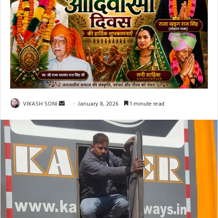
Send
VIKASH SONI
January 8, 2026
1 minute read
an
email