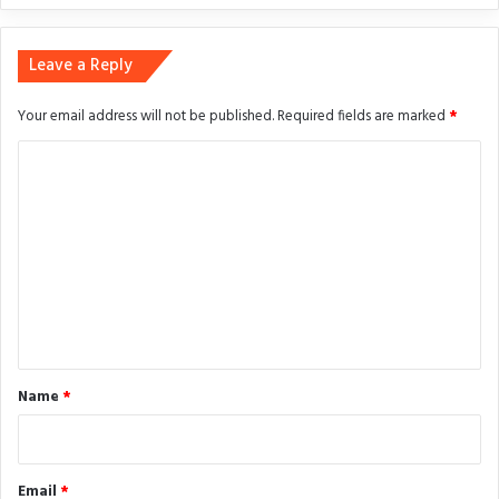
Leave a Reply
Your email address will not be published.
Required fields are marked
*
C
o
m
m
e
n
t
*
Name
*
Email
*