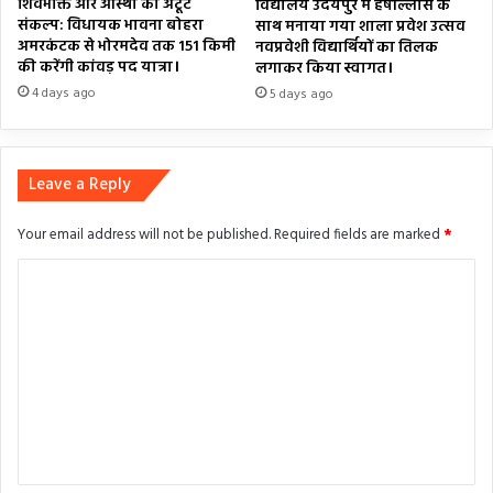
शिवभक्ति और आस्था का अटूट
विद्यालय उदयपुर में हर्षोल्लास के
संकल्प: विधायक भावना बोहरा
साथ मनाया गया शाला प्रवेश उत्सव
अमरकंटक से भोरमदेव तक 151 किमी
नवप्रवेशी विद्यार्थियों का तिलक
की करेंगी कांवड़ पद यात्रा।
लगाकर किया स्वागत।
4 days ago
5 days ago
Leave a Reply
Your email address will not be published.
Required fields are marked
*
C
o
m
m
e
n
t