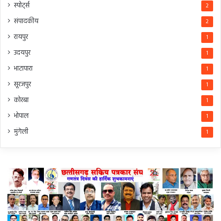
स्पोर्ट्स
2
संपादकीय
2
रायपुर
1
उदयपुर
1
भाटापारा
1
सूरजपुर
1
कोरबा
1
भोपाल
1
मुंगेली
1