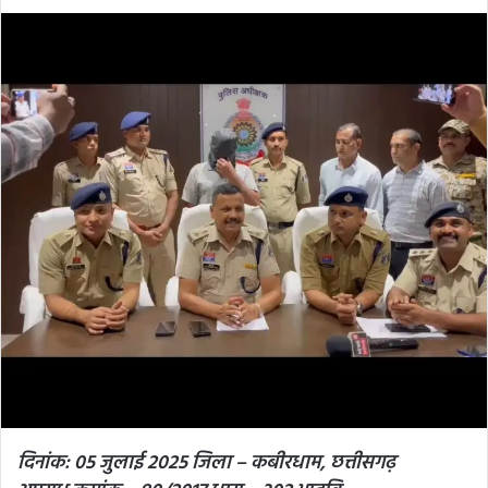
an
email
दिनांक: 05 जुलाई 2025 जिला – कबीरधाम, छत्तीसगढ़