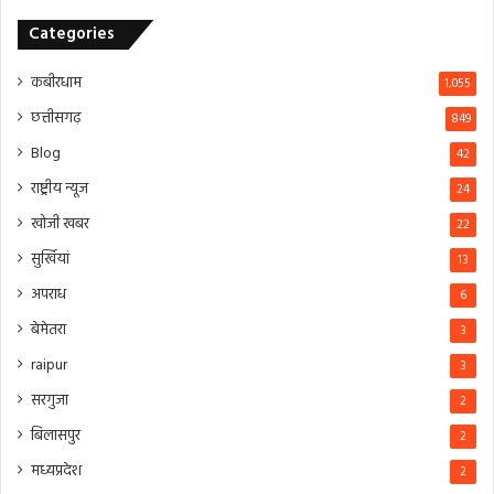
Categories
कबीरधाम
1,055
छत्तीसगढ़
849
Blog
42
राष्ट्रीय न्यूज
24
खोजी खबर
22
सुर्खियां
13
अपराध
6
बेमेतरा
3
raipur
3
सरगुजा
2
बिलासपुर
2
मध्यप्रदेश
2