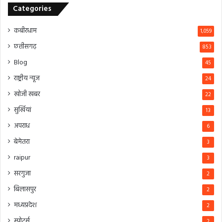
Categories
कबीरधाम
1,059
छत्तीसगढ़
853
Blog
45
राष्ट्रीय न्यूज
24
खोजी खबर
22
सुर्खियां
13
अपराध
6
बेमेतरा
3
raipur
3
सरगुजा
2
बिलासपुर
2
मध्यप्रदेश
2
स्पोर्ट्स
2