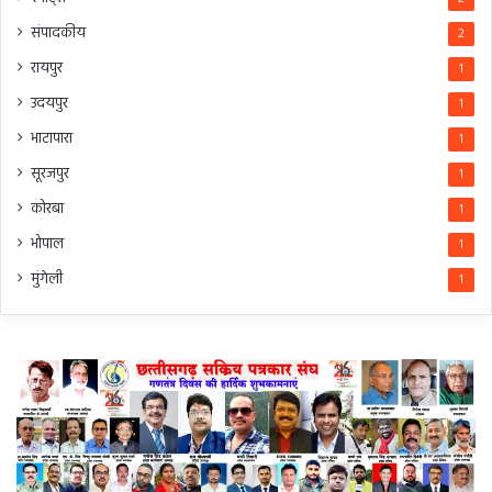
संपादकीय
2
रायपुर
1
उदयपुर
1
भाटापारा
1
सूरजपुर
1
कोरबा
1
भोपाल
1
मुंगेली
1