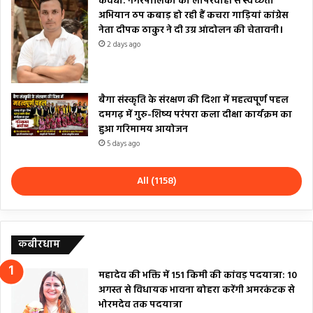
कवर्धा: नगरपालिका की लापरवाही से स्वच्छता
अभियान ठप कबाड़ हो रही हैं कचरा गाड़ियां कांग्रेस
नेता दीपक ठाकुर ने दी उग्र आंदोलन की चेतावनी।
2 days ago
बैगा संस्कृति के संरक्षण की दिशा में महत्वपूर्ण पहल
दमगढ़ में गुरु-शिष्य परंपरा कला दीक्षा कार्यक्रम का
हुआ गरिमामय आयोजन
5 days ago
All (1158)
कबीरधाम
महादेव की भक्ति में 151 किमी की कांवड़ पदयात्रा: 10
अगस्त से विधायक भावना बोहरा करेंगी अमरकंटक से
भोरमदेव तक पदयात्रा