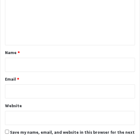
m
m
e
n
t
*
Name
*
Email
*
Website
Save my name, email, and website in this browser for the next