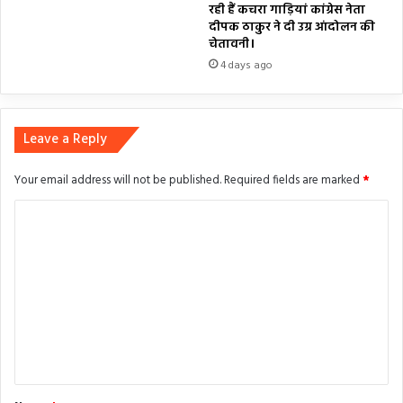
रही हैं कचरा गाड़ियां कांग्रेस नेता
दीपक ठाकुर ने दी उग्र आंदोलन की
चेतावनी।
4 days ago
Leave a Reply
Your email address will not be published.
Required fields are marked
*
C
o
m
m
e
n
t
*