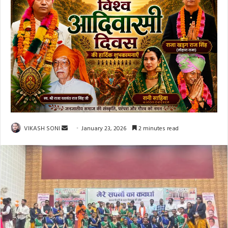
Send
VIKASH SONI
January 23, 2026
2 minutes read
an
email