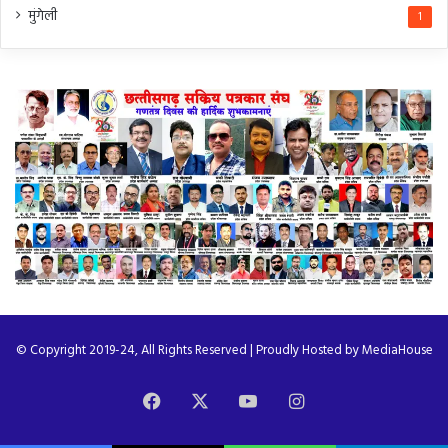
मुंगेली
1
© Copyright 2019-24, All Rights Reserved | Proudly Hosted by
MediaHouse
Facebook
X
YouTube
Instagram