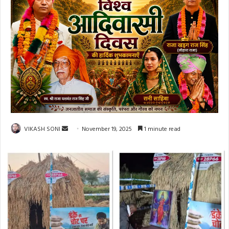
Send
VIKASH SONI
November 19, 2025
1 minute read
an
email