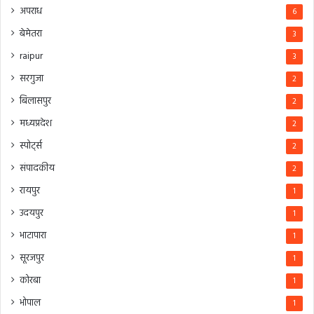
अपराध
6
बेमेतरा
3
raipur
3
सरगुजा
2
बिलासपुर
2
मध्यप्रदेश
2
स्पोर्ट्स
2
संपादकीय
2
रायपुर
1
उदयपुर
1
भाटापारा
1
सूरजपुर
1
कोरबा
1
भोपाल
1