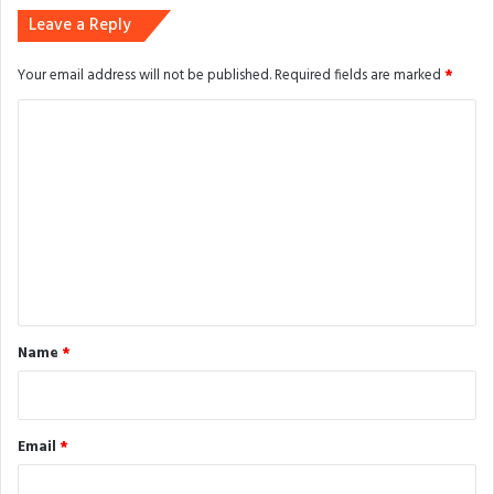
Leave a Reply
Your email address will not be published.
Required fields are marked
*
C
o
m
m
e
n
t
*
Name
*
Email
*