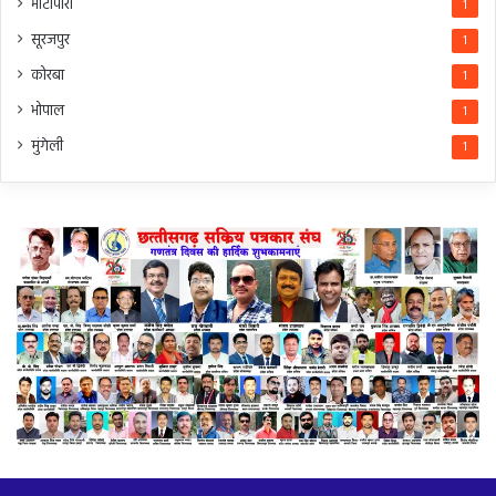
भाटापारा
1
सूरजपुर
1
कोरबा
1
भोपाल
1
मुंगेली
1