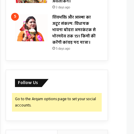
अवलोकन।
3 days ago
शिवभक्ति और आस्था का
अटूट संकल्प: विधायक
भावना बोहरा अमरकंटक से
भोरमदेव तक 151 किमी की
करेंगी कांवड़ पद यात्रा।
5 days ago
Follow Us
Go to the Arqam options page to set your social
accounts.