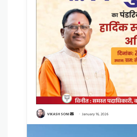
Send
VIKASH SONI
January 16, 2026
an
email