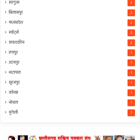
सरगुजा
2
बिलासपुर
2
मध्यप्रदेश
2
स्पोर्ट्स
2
संपादकीय
2
रायपुर
1
उदयपुर
1
भाटापारा
1
सूरजपुर
1
कोरबा
1
भोपाल
1
मुंगेली
1