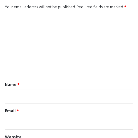
Your email address will not be published.
Required fields are marked
*
C
o
m
m
e
n
t
*
Name
*
Email
*
Website