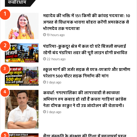
कबीरधाम
महादेव की भक्ति में 151 किमी की कांवड़ पदयात्रा: 10
अगस्त से विधायक भावना बोहरा करेंगी अमरकंटक से
भोरमदेव तक पदयात्रा
19 hours ago
पंडरिया-कुकदूर क्षेत्र में कल दो घंटे बिजली सप्लाई
रहेगी बंद पंडरिया शहर की पूरी लाइन होगी प्रभावित
22 hours ago
स्कूल मार्ग की जर्जर सड़क से छात्र-छात्राएं और ग्रामीण
परेशान 500 मीटर सड़क निर्माण की मांग
3 days ago
कवर्धा: नगरपालिका की लापरवाही से स्वच्छता
अभियान ठप कबाड़ हो रही हैं कचरा गाड़ियां कांग्रेस
नेता दीपक ठाकुर ने दी उग्र आंदोलन की चेतावनी।
3 days ago
बैगा संस्कृति के संरक्षण की दिशा में महत्वपूर्ण पहल