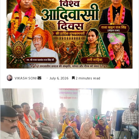
Send
VIKASH SONI
July 6, 2026
2 minutes read
an
email