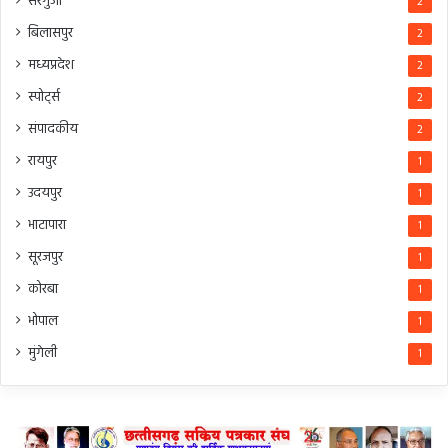
सरगुजा
2
बिलासपुर
2
मध्यप्रदेश
2
स्पोर्ट्स
2
संपादकीय
2
रायपुर
1
उदयपुर
1
भाटापारा
1
सूरजपुर
1
कोरबा
1
भोपाल
1
मुंगेली
1