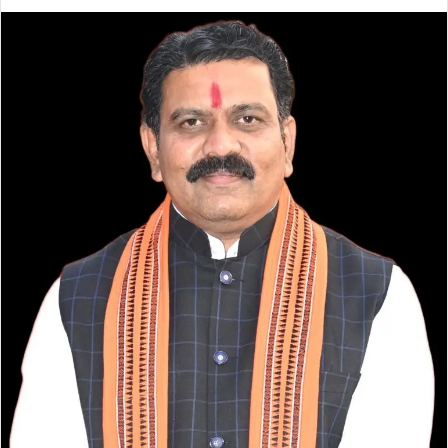
an
email