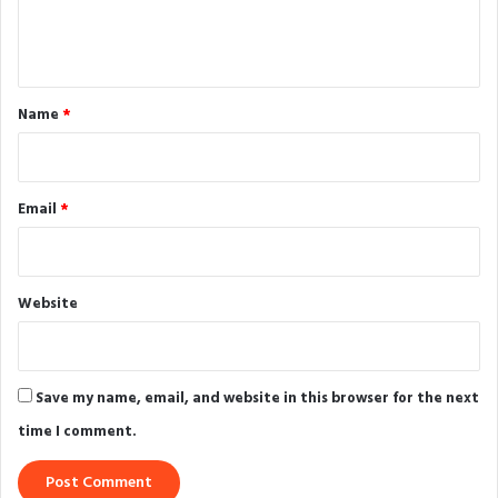
e
n
t
*
Name
*
Email
*
Website
Save my name, email, and website in this browser for the next
time I comment.