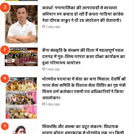
कवर्धा: नगरपालिका की लापरवाही से स्वच्छता
अभियान ठप कबाड़ हो रही हैं कचरा गाड़ियां कांग्रेस
नेता दीपक ठाकुर ने दी उग्र आंदोलन की चेतावनी।
2 days ago
बैगा संस्कृति के संरक्षण की दिशा में महत्वपूर्ण पहल
दमगढ़ में गुरु-शिष्य परंपरा कला दीक्षा कार्यक्रम का
हुआ गरिमामय आयोजन
5 days ago
भोरमदेव पदयात्रा में सेवा का बना मिसाल: देवर्षि श्री
नारद सेवा समिति के विशाल सेवा शिविर का गृह मंत्री
विजय शर्म कलेक्टर एसपी एवं अधिकारियों ने किया
अवलोकन।
5 days ago
शिवभक्ति और आस्था का अटूट संकल्प: विधायक
भावना बोहरा अमरकंटक से भोरमदेव तक 151 किमी