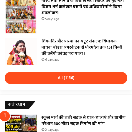
नारद सेवा समिति के विशाल सेवा शिविर का गृह मंत्री
विजय शर्म कलेक्टर एसपी एवं अधिकारियों ने किया
अवलोकन।
5 days ago
शिवभक्ति और आस्था का अटूट संकल्प: विधायक
भावना बोहरा अमरकंटक से भोरमदेव तक 151 किमी
की करेंगी कांवड़ पद यात्रा।
6 days ago
All (1156)
कबीरधाम
स्कूल मार्ग की जर्जर सड़क से छात्र-छात्राएं और ग्रामीण
परेशान 500 मीटर सड़क निर्माण की मांग
2 days ago