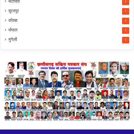
भाटापारा
1
सूरजपुर
1
कोरबा
1
भोपाल
1
मुंगेली
1