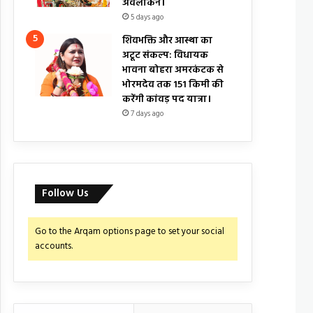
अवलोकन।
5 days ago
शिवभक्ति और आस्था का
अटूट संकल्प: विधायक
भावना बोहरा अमरकंटक से
भोरमदेव तक 151 किमी की
करेंगी कांवड़ पद यात्रा।
7 days ago
Follow Us
Go to the Arqam options page to set your social
accounts.