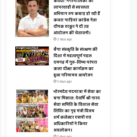
कवर्धा: नगरपालिका की
लापरवाही से स्वच्छता
अभियान ठप कबाड़ हो रही हैं
कचरा गाड़ियां कांग्रेस नेता
दीपक ठाकुर ने दी उग्र
आंदोलन की चेतावनी।
2 days ago
बैगा संस्कृति के संरक्षण की
दिशा में महत्वपूर्ण पहल
दमगढ़ में गुरु-शिष्य परंपरा
कला दीक्षा कार्यक्रम का
हुआ गरिमामय आयोजन
5 days ago
भोरमदेव पदयात्रा में सेवा का
बना मिसाल: देवर्षि श्री नारद
सेवा समिति के विशाल सेवा
शिविर का गृह मंत्री विजय
शर्म कलेक्टर एसपी एवं
अधिकारियों ने किया
अवलोकन।
5 days ago