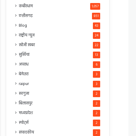
कबीरधाम
1,057
छत्तीसगढ़
851
Blog
43
राष्ट्रीय न्यूज
24
खोजी खबर
22
सुर्खियां
13
अपराध
6
बेमेतरा
3
raipur
3
सरगुजा
2
बिलासपुर
2
मध्यप्रदेश
2
स्पोर्ट्स
2
संपादकीय
2