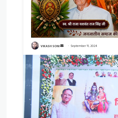
Send
VIKASH SONI
September 11, 2024
an
email