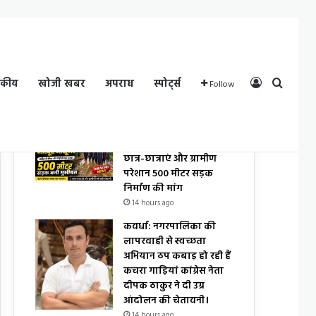
Log In
Search
दकीय
खोजी खबर
अपराध
स्पोर्ट्स
Follow
By VIKASH SONI
स्कूल मार्ग की जर्जर सड़क से
छात्र-छात्राएं और ग्रामीण
परेशान 500 मीटर सड़क
निर्माण की मांग
14 hours ago
कवर्धा: नगरपालिका की
लापरवाही से स्वच्छता
अभियान ठप कबाड़ हो रही हैं
कचरा गाड़ियां कांग्रेस नेता
दीपक ठाकुर ने दी उग्र
आंदोलन की चेतावनी।
14 hours ago