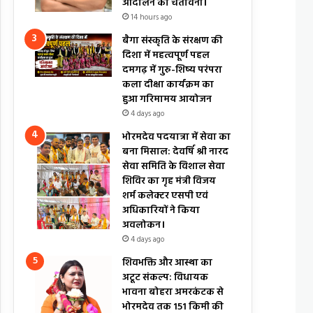
आंदोलन की चेतावनी।
14 hours ago
बैगा संस्कृति के संरक्षण की
दिशा में महत्वपूर्ण पहल
दमगढ़ में गुरु-शिष्य परंपरा
कला दीक्षा कार्यक्रम का
हुआ गरिमामय आयोजन
4 days ago
भोरमदेव पदयात्रा में सेवा का
बना मिसाल: देवर्षि श्री नारद
सेवा समिति के विशाल सेवा
शिविर का गृह मंत्री विजय
शर्म कलेक्टर एसपी एवं
अधिकारियों ने किया
अवलोकन।
4 days ago
शिवभक्ति और आस्था का
अटूट संकल्प: विधायक
भावना बोहरा अमरकंटक से
भोरमदेव तक 151 किमी की