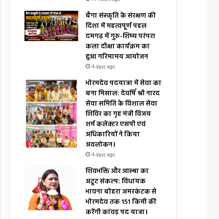
बैगा संस्कृति के संरक्षण की
दिशा में महत्वपूर्ण पहल
दमगढ़ में गुरु-शिष्य परंपरा
कला दीक्षा कार्यक्रम का
हुआ गरिमामय आयोजन
4 days ago
भोरमदेव पदयात्रा में सेवा का
बना मिसाल: देवर्षि श्री नारद
सेवा समिति के विशाल सेवा
शिविर का गृह मंत्री विजय
शर्म कलेक्टर एसपी एवं
अधिकारियों ने किया
अवलोकन।
4 days ago
शिवभक्ति और आस्था का
अटूट संकल्प: विधायक
भावना बोहरा अमरकंटक से
भोरमदेव तक 151 किमी की
करेंगी कांवड़ पद यात्रा।