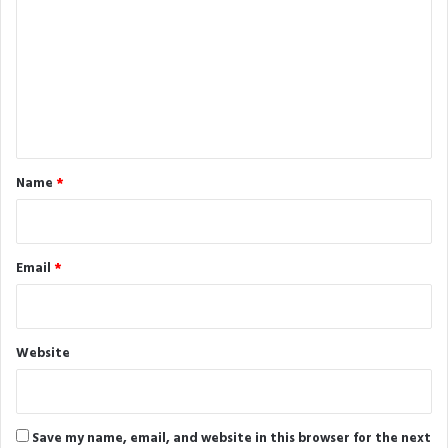
m
m
e
n
t
*
Name
*
Email
*
Website
Save my name, email, and website in this browser for the next