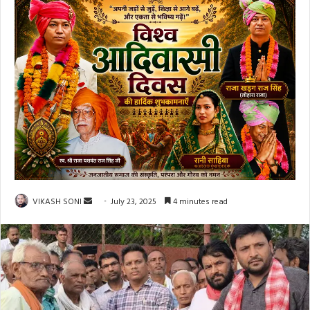
Send
VIKASH SONI
July 23, 2025
4 minutes read
an
email