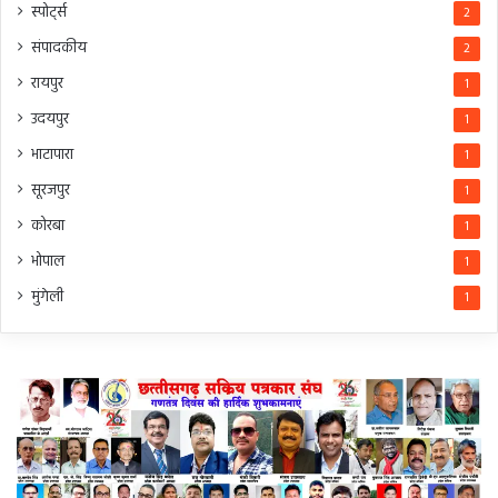
स्पोर्ट्स
2
संपादकीय
2
रायपुर
1
उदयपुर
1
भाटापारा
1
सूरजपुर
1
कोरबा
1
भोपाल
1
मुंगेली
1