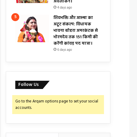
अवलोकन।
4 days ago
शिवभक्ति और आस्था का
अटूट संकल्प: विधायक
भावना बोहरा अमरकंटक से
भोरमदेव तक 151 किमी की
करेंगी कांवड़ पद यात्रा।
6 days ago
Follow Us
Go to the Arqam options page to set your social
accounts.