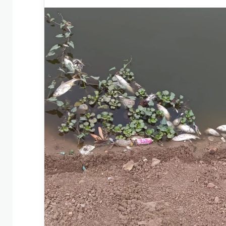
an
email