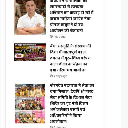
कवर्धा: नगरपालिका की
लापरवाही से स्वच्छता
अभियान ठप कबाड़ हो रही हैं
कचरा गाड़ियां कांग्रेस नेता
दीपक ठाकुर ने दी उग्र
आंदोलन की चेतावनी।
1 day ago
बैगा संस्कृति के संरक्षण की
दिशा में महत्वपूर्ण पहल
दमगढ़ में गुरु-शिष्य परंपरा
कला दीक्षा कार्यक्रम का
हुआ गरिमामय आयोजन
4 days ago
भोरमदेव पदयात्रा में सेवा का
बना मिसाल: देवर्षि श्री नारद
सेवा समिति के विशाल सेवा
शिविर का गृह मंत्री विजय
शर्म कलेक्टर एसपी एवं
अधिकारियों ने किया
अवलोकन।
4 days ago