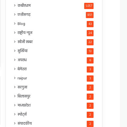
कबीरधाम
1,057
छत्तीसगढ़
851
Blog
43
राष्ट्रीय न्यूज
24
खोजी खबर
22
सुर्खियां
13
अपराध
6
बेमेतरा
3
raipur
3
सरगुजा
2
बिलासपुर
2
मध्यप्रदेश
2
स्पोर्ट्स
2
संपादकीय
2