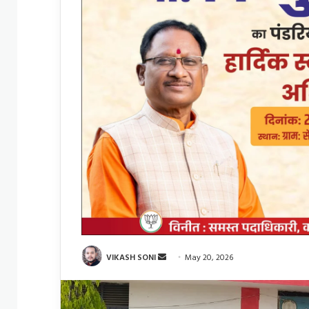
Send
VIKASH SONI
May 20, 2026
an
email