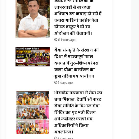
कवर्धा: नगरपालिका की
लापरवाही से स्वच्छता
अभियान ठप कबाड़ हो रही हैं
कचरा गाड़ियां कांग्रेस नेता
दीपक ठाकुर ने दी उग्र
आंदोलन की चेतावनी।
8 hours ago
बैगा संस्कृति के संरक्षण की
दिशा में महत्वपूर्ण पहल
दमगढ़ में गुरु-शिष्य परंपरा
कला दीक्षा कार्यक्रम का
हुआ गरिमामय आयोजन
3 days ago
भोरमदेव पदयात्रा में सेवा का
बना मिसाल: देवर्षि श्री नारद
सेवा समिति के विशाल सेवा
शिविर का गृह मंत्री विजय
शर्म कलेक्टर एसपी एवं
अधिकारियों ने किया
अवलोकन।
3 days ago