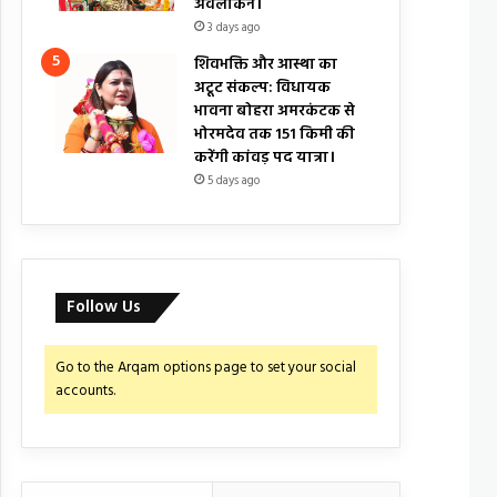
अवलोकन।
3 days ago
शिवभक्ति और आस्था का
अटूट संकल्प: विधायक
भावना बोहरा अमरकंटक से
भोरमदेव तक 151 किमी की
करेंगी कांवड़ पद यात्रा।
5 days ago
Follow Us
Go to the Arqam options page to set your social
accounts.