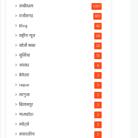
कबीरधाम
1,057
छत्तीसगढ़
851
Blog
43
राष्ट्रीय न्यूज
24
खोजी खबर
22
सुर्खियां
13
अपराध
6
बेमेतरा
3
raipur
3
सरगुजा
2
बिलासपुर
2
मध्यप्रदेश
2
स्पोर्ट्स
2
संपादकीय
2