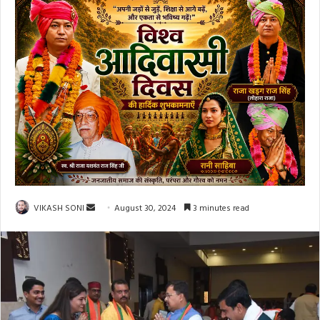
Send
VIKASH SONI
August 30, 2024
3 minutes read
an
email