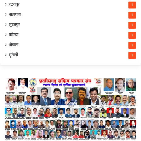
उदयपुर
1
भाटापारा
1
सूरजपुर
1
कोरबा
1
भोपाल
1
मुंगेली
1