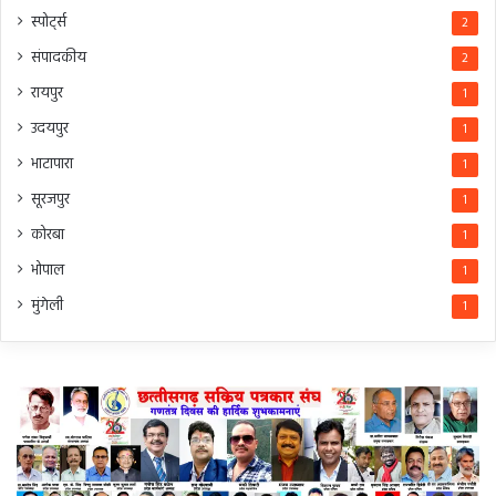
स्पोर्ट्स
2
संपादकीय
2
रायपुर
1
उदयपुर
1
भाटापारा
1
सूरजपुर
1
कोरबा
1
भोपाल
1
मुंगेली
1