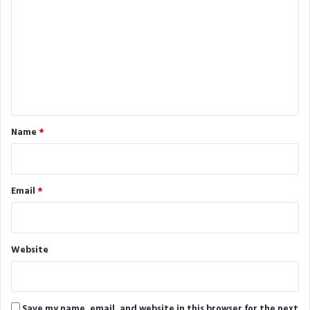
o
m
m
e
n
t
*
Name
*
Email
*
Website
Save my name, email, and website in this browser for the next