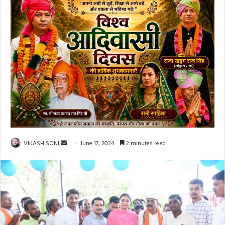
Send
VIKASH SONI
June 17, 2024
2 minutes read
an
email