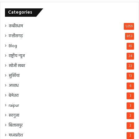
Categories
कबीरधाम
1,059
छत्तीसगढ़
853
Blog
45
राष्ट्रीय न्यूज
24
खोजी खबर
22
सुर्खियां
13
अपराध
6
बेमेतरा
3
raipur
3
सरगुजा
2
बिलासपुर
2
मध्यप्रदेश
2