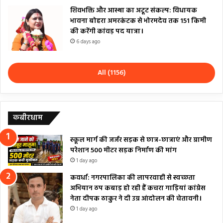
शिवभक्ति और आस्था का अटूट संकल्प: विधायक
भावना बोहरा अमरकंटक से भोरमदेव तक 151 किमी
की करेंगी कांवड़ पद यात्रा।
6 days ago
All (1156)
कबीरधाम
स्कूल मार्ग की जर्जर सड़क से छात्र-छात्राएं और ग्रामीण
परेशान 500 मीटर सड़क निर्माण की मांग
1 day ago
कवर्धा: नगरपालिका की लापरवाही से स्वच्छता
अभियान ठप कबाड़ हो रही हैं कचरा गाड़ियां कांग्रेस
नेता दीपक ठाकुर ने दी उग्र आंदोलन की चेतावनी।
1 day ago