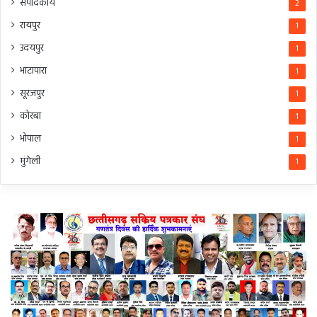
संपादकीय
2
रायपुर
1
उदयपुर
1
भाटापारा
1
सूरजपुर
1
कोरबा
1
भोपाल
1
मुंगेली
1