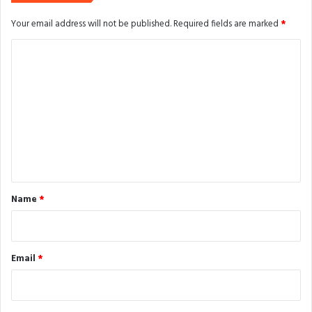
Your email address will not be published.
Required fields are marked
*
C
o
m
m
e
n
t
*
Name
*
Email
*