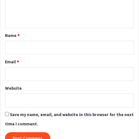
e
n
t
*
Name
*
Email
*
Website
Save my name, email, and website in this browser for the next
time I comment.