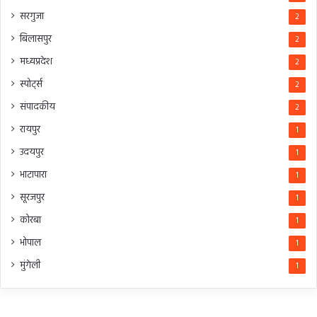
सरगुजा
2
बिलासपुर
2
मध्यप्रदेश
2
स्पोर्ट्स
2
संपादकीय
2
रायपुर
1
उदयपुर
1
भाटापारा
1
सूरजपुर
1
कोरबा
1
भोपाल
1
मुंगेली
1